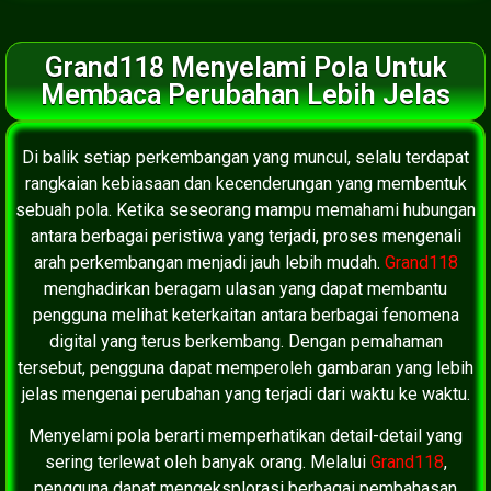
Grand118 Menyelami Pola Untuk
Membaca Perubahan Lebih Jelas
Di balik setiap perkembangan yang muncul, selalu terdapat
rangkaian kebiasaan dan kecenderungan yang membentuk
sebuah pola. Ketika seseorang mampu memahami hubungan
antara berbagai peristiwa yang terjadi, proses mengenali
arah perkembangan menjadi jauh lebih mudah.
Grand118
menghadirkan beragam ulasan yang dapat membantu
pengguna melihat keterkaitan antara berbagai fenomena
digital yang terus berkembang. Dengan pemahaman
tersebut, pengguna dapat memperoleh gambaran yang lebih
jelas mengenai perubahan yang terjadi dari waktu ke waktu.
Menyelami pola berarti memperhatikan detail-detail yang
sering terlewat oleh banyak orang. Melalui
Grand118
,
pengguna dapat mengeksplorasi berbagai pembahasan