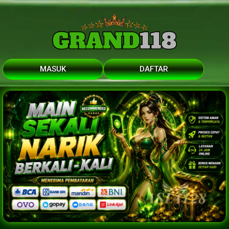
MASUK
DAFTAR