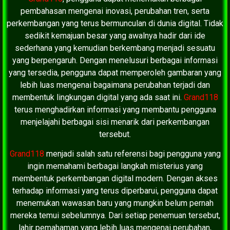
pembahasan mengenai inovasi, perubahan tren, serta
perkembangan yang terus bermunculan di dunia digital. Tidak
sedikit kemajuan besar yang awalnya hadir dari ide
sederhana yang kemudian berkembang menjadi sesuatu
yang berpengaruh. Dengan menelusuri berbagai informasi
yang tersedia, pengguna dapat memperoleh gambaran yang
lebih luas mengenai bagaimana perubahan terjadi dan
membentuk lingkungan digital yang ada saat ini.
Grand118
terus menghadirkan informasi yang membantu pengguna
menjelajahi berbagai sisi menarik dari perkembangan
tersebut.
Grand118
menjadi salah satu referensi bagi pengguna yang
ingin memahami berbagai langkah misterius yang
membentuk perkembangan digital modern. Dengan akses
terhadap informasi yang terus diperbarui, pengguna dapat
menemukan wawasan baru yang mungkin belum pernah
mereka temui sebelumnya. Dari setiap penemuan tersebut,
lahir pemahaman yang lebih luas mengenai perubahan,